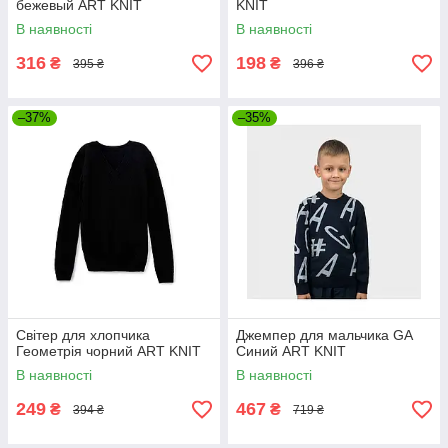
бежевый ART KNIT
KNIT
В наявності
В наявності
316
198
₴
₴
395 ₴
396 ₴
–37%
–35%
Свiтер для хлопчика
Джемпер для мальчика GA
Геометрiя чорний ART KNIT
Синий ART KNIT
В наявності
В наявності
249
467
₴
₴
394 ₴
719 ₴