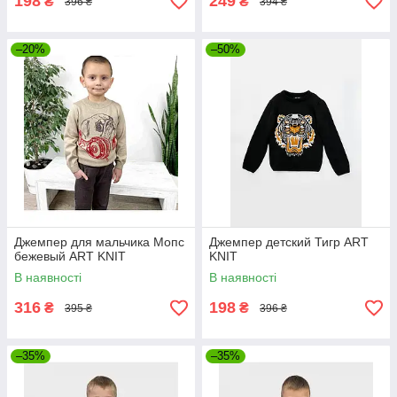
198
249
₴
₴
396 ₴
394 ₴
–20%
–50%
Джемпер для мальчика Мопс
Джемпер детский Тигр ART
бежевый ART KNIT
KNIT
В наявності
В наявності
316
198
₴
₴
395 ₴
396 ₴
–35%
–35%