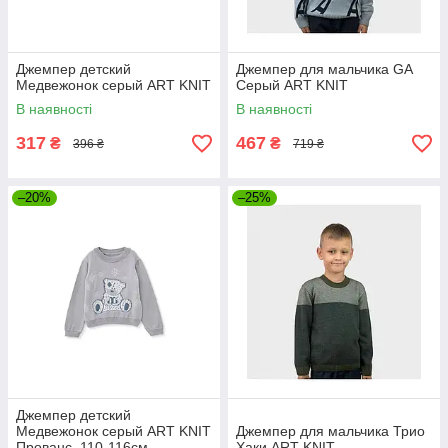
Джемпер детский
Джемпер для мальчика GA
Медвежонок серый ART KNIT
Серый ART KNIT
В наявності
В наявності
317
467
₴
₴
396 ₴
719 ₴
–20%
–25%
Джемпер детский
Медвежонок серый ART KNIT
Джемпер для мальчика Трио
Прованс, 110-116см,
Хаки ART KNIT