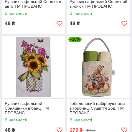
Рушник вафельний Соняхи в
Рушник вафельний Сонячний
авто ТМ ПРОВАНС
віночок ТМ ПРОВАНС
В наявності
В наявності
48
48
₴
₴
–10%
Рушник вафельний
Гоболеновий набір рушників
Соняшники в банці ТМ
в торбинці Суцвіття 2од. ТМ
ПРОВАНС
ПРОВАНС
В наявності
В наявності
48
179
₴
₴
199 ₴