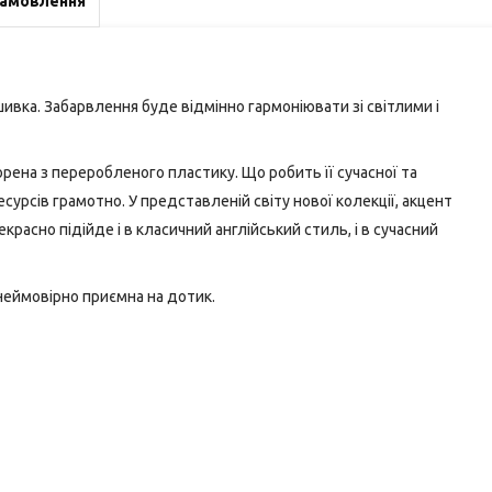
замовлення
ивка. Забарвлення буде відмінно гармоніювати зі світлими і
орена
з
переробленого
пластику
.
Що
робить
її
сучасної
та
есурсів
грамотно
.
У представленій
світу
нової
колекції
,
акцент
екрасно
підійде
і
в
класичний
англійський
стиль
,
і
в
сучасний
неймовірно
приємна
на
дотик
.