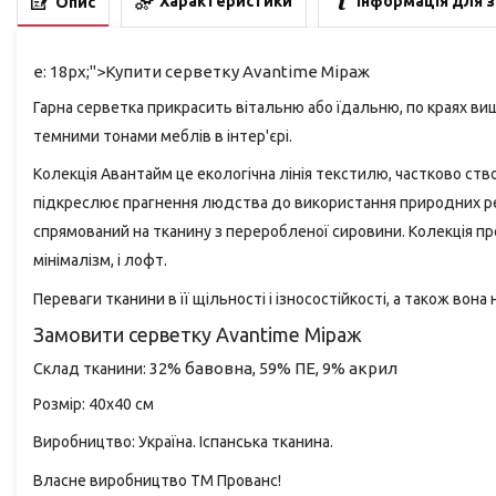
Характеристики
Інформація для 
Опис
e: 18px;">Купити серветку Avantime Мiраж
Гарна серветка прикрасить вітальню або їдальню, по краях виш
темними тонами меблів в інтер'єрі.
Колекція
Авантайм
це
екологічна
лінія
текстилю
,
частково
ств
підкреслює
прагнення
людства
до використання
природних
р
спрямований
на
тканину
з
переробленої сировини
.
Колекція
пр
мінімалізм
,
і
лофт
.
Переваги
тканини
в
її
щільності
і
ізносостiйкості
,
а
також
вона
Замовити серветку Avantime Мiраж
32% бавовна, 59% ПЕ, 9% акрил
Склад тканини:
Розмiр: 40х40 см
Виробництво: Україна. Іспанська тканина.
Власне виробництво ТМ Прованс!