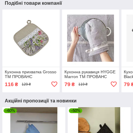
Подібні товари компанії
Кухонна прихватка Grosso
Кухонна рукавиця HYGGE
Кух
ТМ ПРОВАНС
Marron ТМ ПРОВАНС
Bla
116
79
79
₴
₴
129 ₴
119 ₴
Акційні пропозиції та новинки
–60%
–50%