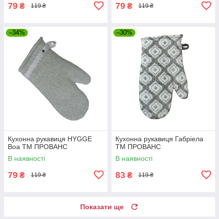
79
79
₴
₴
119 ₴
119 ₴
–34%
–30%
Кухонна рукавиця HYGGE
Кухонна рукавиця Габріела
Boa ТМ ПРОВАНС
ТМ ПРОВАНС
В наявності
В наявності
79
83
₴
₴
119 ₴
119 ₴
Показати ще