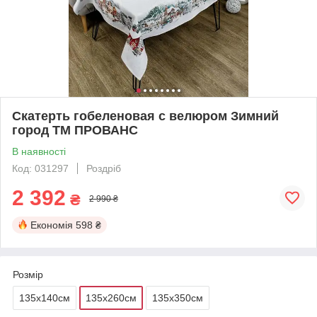
Скатерть гобеленовая с велюром Зимний
город ТМ ПРОВАНС
В наявності
Код: 031297
Роздріб
2 392
₴
2 990 ₴
Економія
598 ₴
Розмір
135х140см
135х260см
135х350см