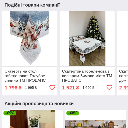
Подібні товари компанії
Скатерть на стол
Скатертина гобеленова з
Скат
гобеленовая Голубое
велюром Зимове місто ТМ
вел
сияние ТМ ПРОВАНС
ПРОВАНС
дом
1 796
1 521
2 3
₴
₴
1 995 ₴
1 690 ₴
Акційні пропозиції та новинки
–69%
–68%