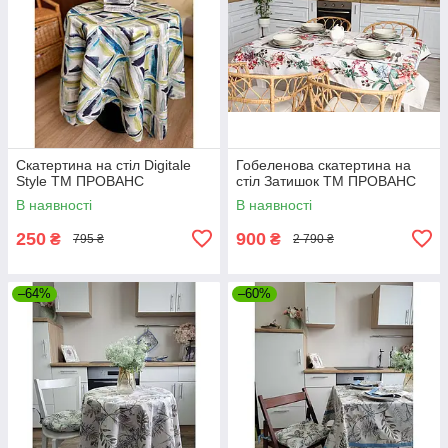
Скатертина на стіл Digitale
Гобеленова скатертина на
Style ТМ ПРОВАНС
стiл Затишок ТМ ПРОВАНС
В наявності
В наявності
250
900
₴
₴
795 ₴
2 790 ₴
–64%
–60%