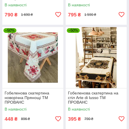
В наявності
В наявності
790
795
₴
₴
1 690 ₴
1 590 ₴
–50%
–50%
Гобеленова скатертина
Гобеленова скатертина на
новорiчна Прянощi ТМ
стiл Arte di lusso ТМ
ПРОВАНС
ПРОВАНС
В наявності
В наявності
448
395
₴
₴
896 ₴
790 ₴