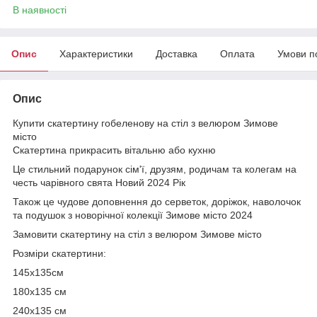
В наявності
Опис
Характеристики
Доставка
Оплата
Умови п
Опис
Купити скатертину гобеленову на стіл з велюром Зимове
місто
Скатертина прикрасить вітальню або кухню
Це стильний подарунок сім'ї, друзям, родичам та колегам на
честь чарівного свята Новий 2024 Рік
Також це чудове доповнення до серветок, доріжок, наволочок
та подушок з новорічної колекції Зимове місто 2024
Замовити скатертину на стіл з велюром Зимове місто
Розміри скатертини:
145х135см
180х135 см
240х135 см