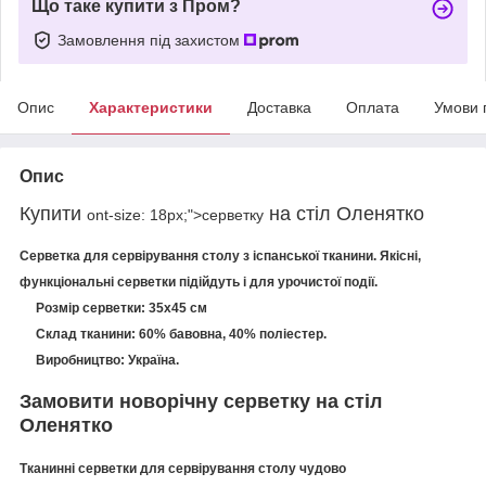
Що таке купити з Пром?
Замовлення під захистом
Опис
Характеристики
Доставка
Оплата
Умови 
Опис
Купити
на
стіл
Оленятко
ont-size: 18px;">серветку
Серветка
для
сервірування столу
з
іспанської
тканини
.
Якісні
,
функціональні
серветки
підійдуть
і
для
урочистої події
.
Розмір
серветки
:
35х45
см
Склад
тканини
:
60
%
бавовна
,
40
%
поліестер
.
Виробництво
:
Україна
.
Замовити
новорiчну
серветку
на
стіл
Оленятко
Тканинні
серветки
для
сервірування столу
чудово