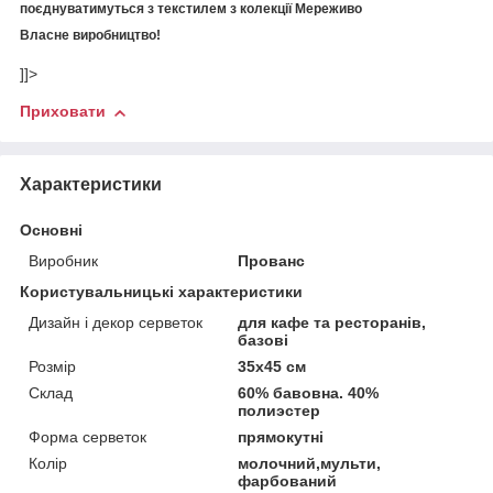
поєднуватимуться
з
текстилем
з
колекції
Мереживо
Власне виробництво!
]]>
Приховати
Характеристики
Основні
Виробник
Прованс
Користувальницькі характеристики
Дизайн і декор серветок
для кафе та ресторанів,
базові
Розмір
35х45 см
Склад
60% бавовна. 40%
полиэстер
Форма серветок
прямокутні
Колір
молочний,мульти,
фарбований