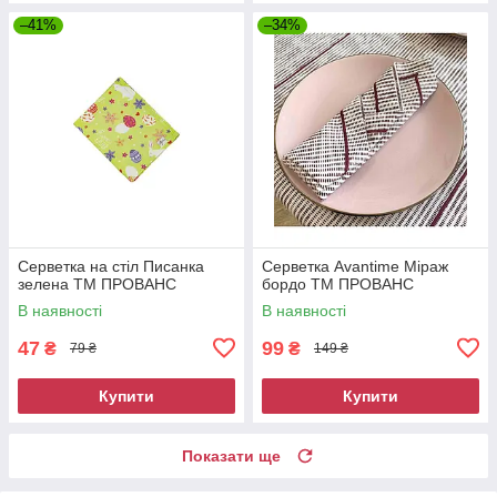
–41%
–34%
Серветка на стіл Писанка
Серветка Avantime Мiраж
зелена ТМ ПРОВАНС
бордо ТМ ПРОВАНС
В наявності
В наявності
47
99
₴
₴
79 ₴
149 ₴
Купити
Купити
Показати ще