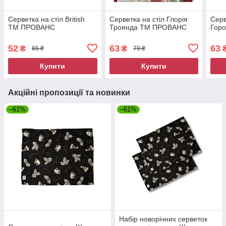
Серветка на стіл British
Серветка на стіл Глорiя
Серв
ТМ ПРОВАНС
Троянда ТМ ПРОВАНС
Гор
52
63
63
₴
₴
65 ₴
79 ₴
Купити
Купити
Акційні пропозиції та новинки
–61%
–61%
Набір новорічних серветок