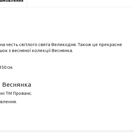
замовлення
 на честь світлого свята Великодня. Також це прекрасне
ок з весняної колекції Веснянка.
350 см.
л Веснянка
ні ТМ Прованс.
овлення.