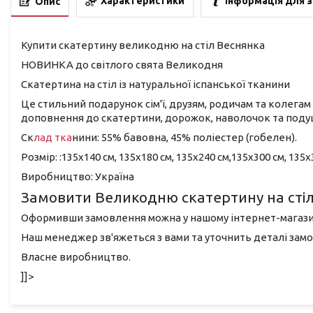
Характеристики
Інформація для 
Опис
Купити скатертину великодню на стіл Веснянка
НОВИНКА до світлого свята Великодня
Скатертина на стіл із натуральної іспанської тканини
Це стильний подарунок сім'ї, друзям, родичам та колегам
доповнення до скатертини, дорожок, наволочок та подуш
Ск
лад тка
нини: 55% бавовна, 45% поліестер (гобелен).
Розмір: :135х140 см, 135х180 см, 135х240 см,135х300 см, 135х
Виробництво: Україна
Замовити Великодню скатертину на сті
Оформивши замовлення можна у нашому інтернет-магази
Наш менеджер зв'яжеться з вами та уточнить деталі зам
Власне виробництво.
]]>