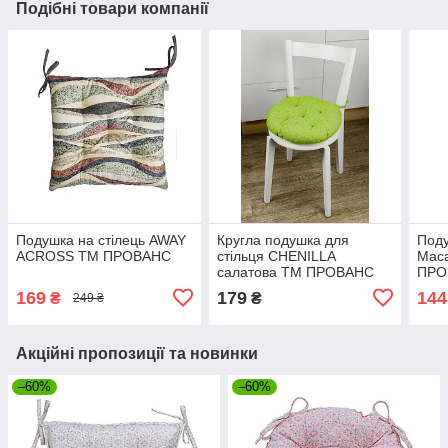
Подібні товари компанії
Подушка на стілець AWAY
Кругла подушка для
Поду
ACROSS ТМ ПРОВАНС
стільця CHENILLA
Maca
салатова ТМ ПРОВАНС
ПРО
169
179
144
₴
₴
249 ₴
Акційні пропозиції та новинки
–60%
–60%