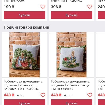
ТМ ПРОВАНС
свято ТМ ПРОВАНС
ПРО
199
396
249
₴
₴
Купити
Купити
Подібні товари компанії
Гобеленова декоративна
Гобеленова декоративна
Гобе
подушка Галявина
подушка Галявина Заєць
поду
Зайчиха ТМ ПРОВАНС
ТМ ПРОВАНС
ТМ 
448
448
448
₴
₴
495 ₴
495 ₴
Купити
Купити