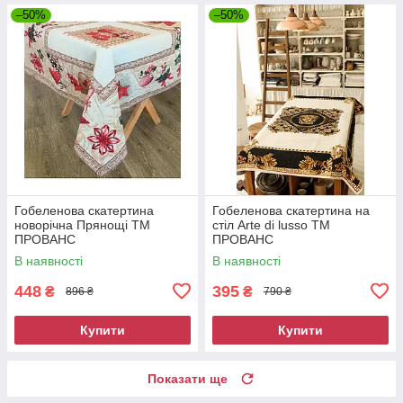
–50%
–50%
Гобеленова скатертина
Гобеленова скатертина на
новорiчна Прянощi ТМ
стiл Arte di lusso ТМ
ПРОВАНС
ПРОВАНС
В наявності
В наявності
448
395
₴
₴
896 ₴
790 ₴
Купити
Купити
Показати ще