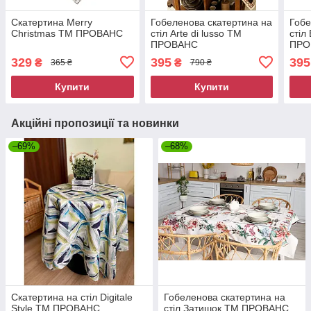
Скатертина Merry
Гобеленова скатертина на
Гобе
Christmas ТМ ПРОВАНС
стiл Arte di lusso ТМ
стiл
ПРОВАНС
ПРО
329
395
395
₴
₴
365 ₴
790 ₴
Купити
Купити
Акційні пропозиції та новинки
–69%
–68%
Скатертина на стіл Digitale
Гобеленова скатертина на
Style ТМ ПРОВАНС
стiл Затишок ТМ ПРОВАНС