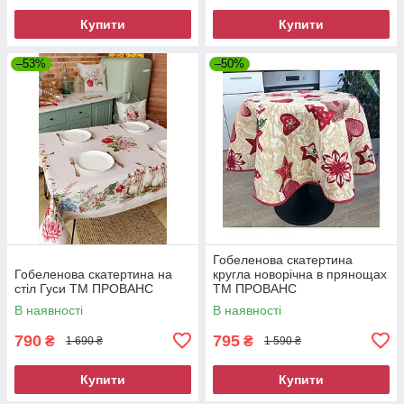
Купити
Купити
–53%
–50%
Гобеленова скатертина
Гобеленова скатертина на
кругла новорiчна в прянощах
стіл Гуси ТМ ПРОВАНС
ТМ ПРОВАНС
В наявності
В наявності
790
795
₴
₴
1 690 ₴
1 590 ₴
Купити
Купити